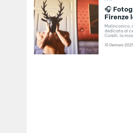
🎧 Fotog
Firenze 
Malinconico, r
dedicata al ce
Corelli. la mo
10 Gennaio 202