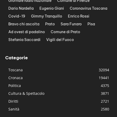
Giornale radio nazionale
Comune di Firenze
Dario Nardella
Eugenio Giani
Coronavirus Toscana
Covid-19
Gimmy Tranquillo
Enrico Rossi
Bravo chi ascolta
Prato
Sara Funaro
Pisa
Ad ovest di padalino
Comune di Prato
Stefania Saccardi
Vigili del Fuoco
Categorie
Toscana
32094
Cronaca
19441
Politica
4375
Cultura & Spettacolo
3871
Diritti
2721
Sanità
2580