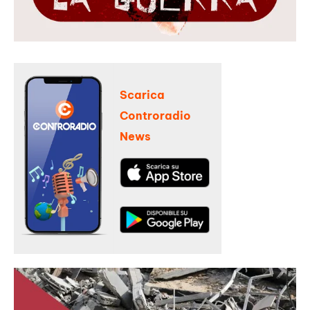
Scarica
Controradio
News