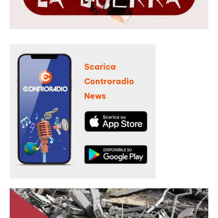
Scarica
Controradio
News