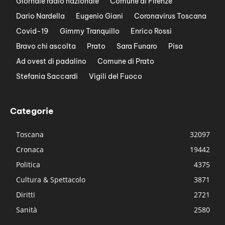
Giornale radio nazionale
Comune di Firenze
Dario Nardella
Eugenio Giani
Coronavirus Toscana
Covid-19
Gimmy Tranquillo
Enrico Rossi
Bravo chi ascolta
Prato
Sara Funaro
Pisa
Ad ovest di padalino
Comune di Prato
Stefania Saccardi
Vigili del Fuoco
Categorie
Toscana
32097
Cronaca
19442
Politica
4375
Cultura & Spettacolo
3871
Diritti
2721
Sanità
2580