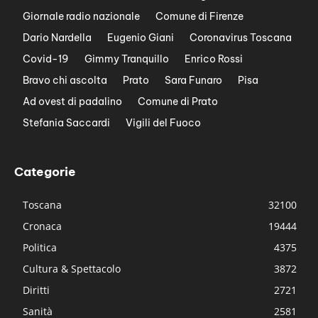
Giornale radio nazionale
Comune di Firenze
Dario Nardella
Eugenio Giani
Coronavirus Toscana
Covid-19
Gimmy Tranquillo
Enrico Rossi
Bravo chi ascolta
Prato
Sara Funaro
Pisa
Ad ovest di padalino
Comune di Prato
Stefania Saccardi
Vigili del Fuoco
Categorie
Toscana
32100
Cronaca
19444
Politica
4375
Cultura & Spettacolo
3872
Diritti
2721
Sanità
2581