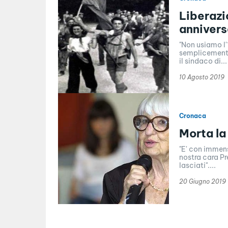
Liberazi
annivers
"Non usiamo l'
semplicemente 
il sindaco di...
10 Agosto 2019
Cronaca
Morta la
"E' con immen
nostra cara Pr
lasciati"....
20 Giugno 2019