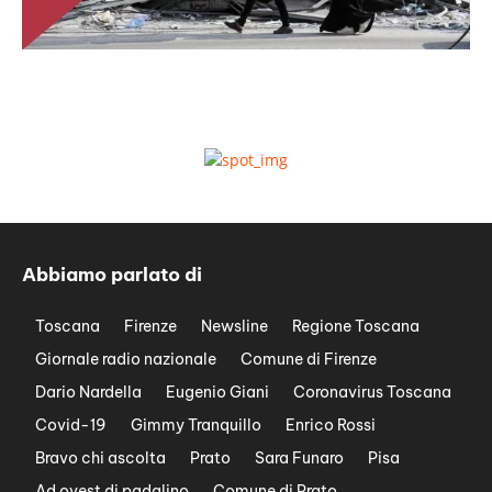
Abbiamo parlato di
Toscana
Firenze
Newsline
Regione Toscana
Giornale radio nazionale
Comune di Firenze
Dario Nardella
Eugenio Giani
Coronavirus Toscana
Covid-19
Gimmy Tranquillo
Enrico Rossi
Bravo chi ascolta
Prato
Sara Funaro
Pisa
Ad ovest di padalino
Comune di Prato