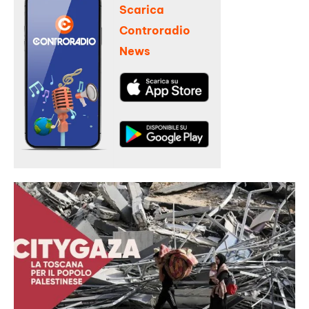
Scarica
Controradio
News