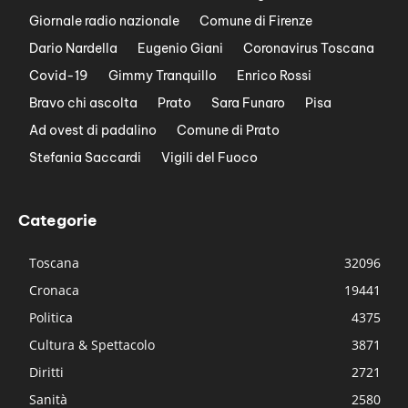
Giornale radio nazionale
Comune di Firenze
Dario Nardella
Eugenio Giani
Coronavirus Toscana
Covid-19
Gimmy Tranquillo
Enrico Rossi
Bravo chi ascolta
Prato
Sara Funaro
Pisa
Ad ovest di padalino
Comune di Prato
Stefania Saccardi
Vigili del Fuoco
Categorie
Toscana
32096
Cronaca
19441
Politica
4375
Cultura & Spettacolo
3871
Diritti
2721
Sanità
2580