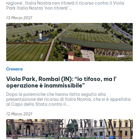
ragione'. Italia Nostra non ritirerà il ricorso contro il Viola
Park Italia Nostra "non ritirerà"...
13 Marzo 2021
Cronaca
Viola Park, Rombai (IN): “io tifoso, ma l’
operazione è inammissibile”
Dopo le polemiche che hanno fatto seguito alla
presentazione del ricorso di Italia Nostra, che si è appellata
al Capo dello Stato contro il...
12 Marzo 2021