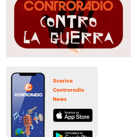
Scarica
Controradio
News