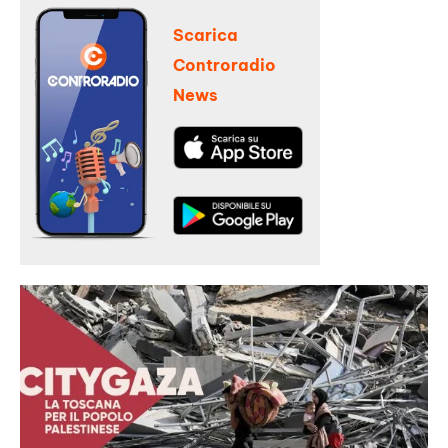
Scarica
Controradio
News