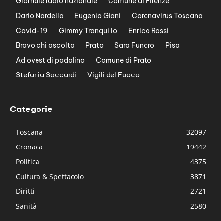
Giornale radio nazionale
Comune di Firenze
Dario Nardella
Eugenio Giani
Coronavirus Toscana
Covid-19
Gimmy Tranquillo
Enrico Rossi
Bravo chi ascolta
Prato
Sara Funaro
Pisa
Ad ovest di padalino
Comune di Prato
Stefania Saccardi
Vigili del Fuoco
Categorie
Toscana
32097
Cronaca
19442
Politica
4375
Cultura & Spettacolo
3871
Diritti
2721
Sanità
2580