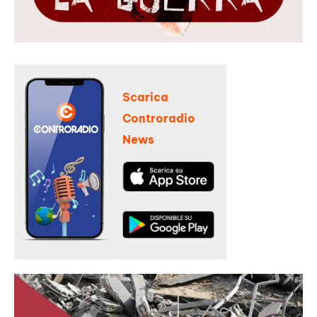
Scarica
Controradio
News