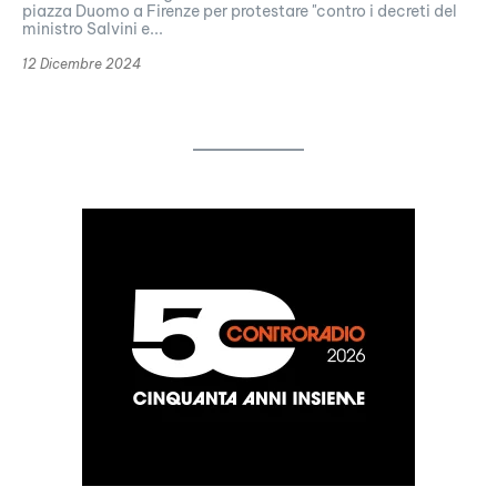
piazza Duomo a Firenze per protestare "contro i decreti del
ministro Salvini e...
12 Dicembre 2024