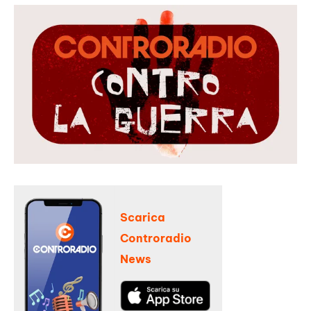
Scarica
Controradio
News