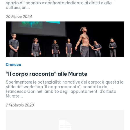
spazio di incontro e confronto dedicato ai diritti e alla
cultura, un...
20 Marzo 2024
Cronaca
“Il corpo racconta” alle Murate
Sperimentare le potenzialità narrative del corpo: è questa la
sfida del workshop "Il corpo racconta", condotto da
Francesco Gori nell’ambito degli appuntamenti d’artista
Murate...
7 Febbraio 2020