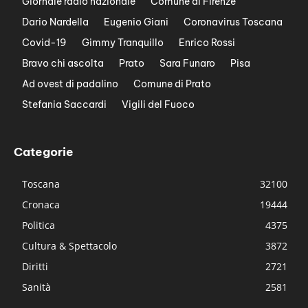
Giornale radio nazionale
Comune di Firenze
Dario Nardella
Eugenio Giani
Coronavirus Toscana
Covid-19
Gimmy Tranquillo
Enrico Rossi
Bravo chi ascolta
Prato
Sara Funaro
Pisa
Ad ovest di padalino
Comune di Prato
Stefania Saccardi
Vigili del Fuoco
Categorie
Toscana
32100
Cronaca
19444
Politica
4375
Cultura & Spettacolo
3872
Diritti
2721
Sanità
2581