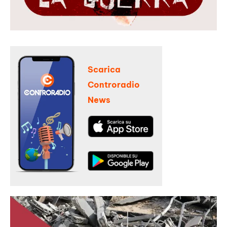
Scarica
Controradio
News