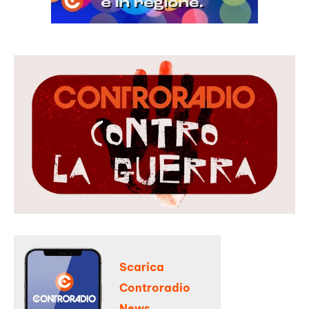
Scarica
Controradio
News