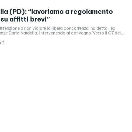
lla (PD): “lavoriamo a regolamento
u affitti brevi”
attenzione a non violare la libera concorrenza' ha detto l'ex
enze Dario Nardella, intervenendo al convegno 'Verso il G7 del...
24