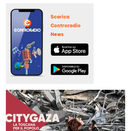
Scarica
Controradio
News