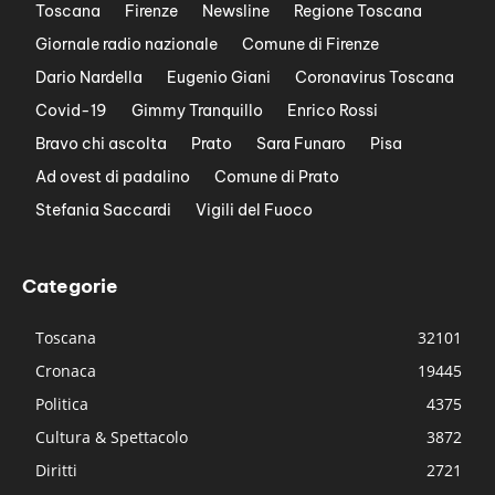
Toscana
Firenze
Newsline
Regione Toscana
Giornale radio nazionale
Comune di Firenze
Dario Nardella
Eugenio Giani
Coronavirus Toscana
Covid-19
Gimmy Tranquillo
Enrico Rossi
Bravo chi ascolta
Prato
Sara Funaro
Pisa
Ad ovest di padalino
Comune di Prato
Stefania Saccardi
Vigili del Fuoco
Categorie
Toscana
32101
Cronaca
19445
Politica
4375
Cultura & Spettacolo
3872
Diritti
2721