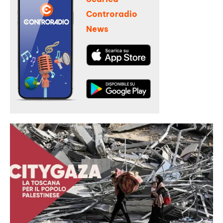
Controradio
News