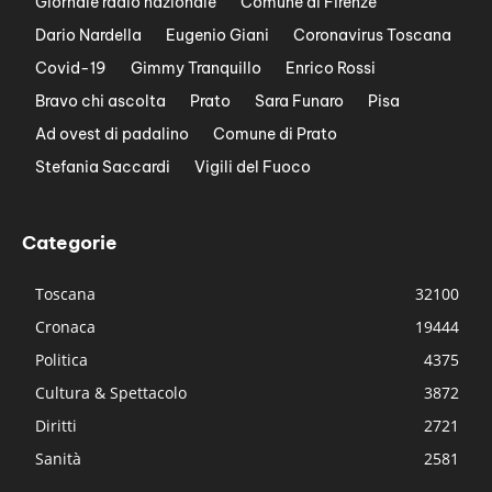
Giornale radio nazionale
Comune di Firenze
Dario Nardella
Eugenio Giani
Coronavirus Toscana
Covid-19
Gimmy Tranquillo
Enrico Rossi
Bravo chi ascolta
Prato
Sara Funaro
Pisa
Ad ovest di padalino
Comune di Prato
Stefania Saccardi
Vigili del Fuoco
Categorie
Toscana
32100
Cronaca
19444
Politica
4375
Cultura & Spettacolo
3872
Diritti
2721
Sanità
2581