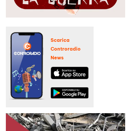
Scarica
Controradio
News