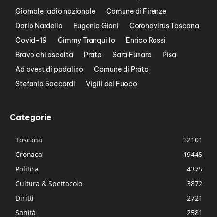
Giornale radio nazionale
Comune di Firenze
Dario Nardella
Eugenio Giani
Coronavirus Toscana
Covid-19
Gimmy Tranquillo
Enrico Rossi
Bravo chi ascolta
Prato
Sara Funaro
Pisa
Ad ovest di padalino
Comune di Prato
Stefania Saccardi
Vigili del Fuoco
Categorie
Toscana
32101
Cronaca
19445
Politica
4375
Cultura & Spettacolo
3872
Diritti
2721
Sanità
2581