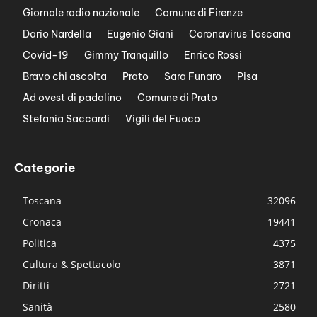
Giornale radio nazionale
Comune di Firenze
Dario Nardella
Eugenio Giani
Coronavirus Toscana
Covid-19
Gimmy Tranquillo
Enrico Rossi
Bravo chi ascolta
Prato
Sara Funaro
Pisa
Ad ovest di padalino
Comune di Prato
Stefania Saccardi
Vigili del Fuoco
Categorie
Toscana
32096
Cronaca
19441
Politica
4375
Cultura & Spettacolo
3871
Diritti
2721
Sanità
2580