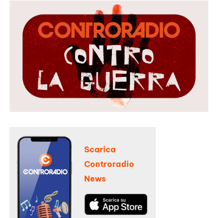
Scarica
Controradio
News