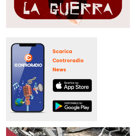
Scarica
Controradio
News