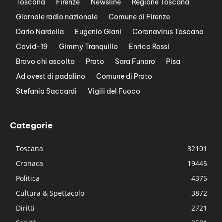
Toscana
Firenze
Newsline
Regione Toscana
Giornale radio nazionale
Comune di Firenze
Dario Nardella
Eugenio Giani
Coronavirus Toscana
Covid-19
Gimmy Tranquillo
Enrico Rossi
Bravo chi ascolta
Prato
Sara Funaro
Pisa
Ad ovest di padalino
Comune di Prato
Stefania Saccardi
Vigili del Fuoco
Categorie
Toscana
32101
Cronaca
19445
Politica
4375
Cultura & Spettacolo
3872
Diritti
2721