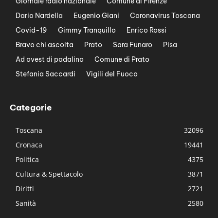
Giornale radio nazionale
Comune di Firenze
Dario Nardella
Eugenio Giani
Coronavirus Toscana
Covid-19
Gimmy Tranquillo
Enrico Rossi
Bravo chi ascolta
Prato
Sara Funaro
Pisa
Ad ovest di padalino
Comune di Prato
Stefania Saccardi
Vigili del Fuoco
Categorie
Toscana
32096
Cronaca
19441
Politica
4375
Cultura & Spettacolo
3871
Diritti
2721
Sanità
2580