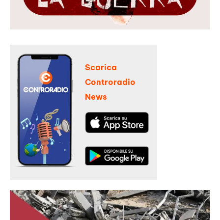
Scarica
Controradio
News