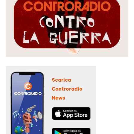
Scarica
Controradio
News