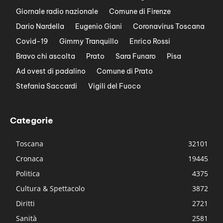
Giornale radio nazionale
Comune di Firenze
Dario Nardella
Eugenio Giani
Coronavirus Toscana
Covid-19
Gimmy Tranquillo
Enrico Rossi
Bravo chi ascolta
Prato
Sara Funaro
Pisa
Ad ovest di padalino
Comune di Prato
Stefania Saccardi
Vigili del Fuoco
Categorie
Toscana
32101
Cronaca
19445
Politica
4375
Cultura & Spettacolo
3872
Diritti
2721
Sanità
2581