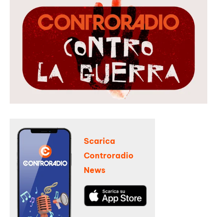
Scarica
Controradio
News