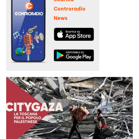
Controradio
News