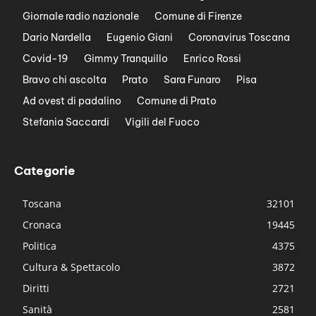
Giornale radio nazionale
Comune di Firenze
Dario Nardella
Eugenio Giani
Coronavirus Toscana
Covid-19
Gimmy Tranquillo
Enrico Rossi
Bravo chi ascolta
Prato
Sara Funaro
Pisa
Ad ovest di padalino
Comune di Prato
Stefania Saccardi
Vigili del Fuoco
Categorie
Toscana
32101
Cronaca
19445
Politica
4375
Cultura & Spettacolo
3872
Diritti
2721
Sanità
2581