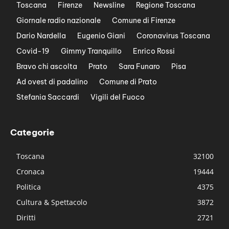
Toscana
Firenze
Newsline
Regione Toscana
Giornale radio nazionale
Comune di Firenze
Dario Nardella
Eugenio Giani
Coronavirus Toscana
Covid-19
Gimmy Tranquillo
Enrico Rossi
Bravo chi ascolta
Prato
Sara Funaro
Pisa
Ad ovest di padalino
Comune di Prato
Stefania Saccardi
Vigili del Fuoco
Categorie
Toscana
32100
Cronaca
19444
Politica
4375
Cultura & Spettacolo
3872
Diritti
2721