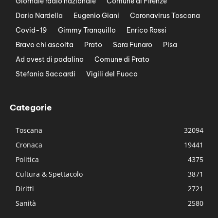
Giornale radio nazionale
Comune di Firenze
Dario Nardella
Eugenio Giani
Coronavirus Toscana
Covid-19
Gimmy Tranquillo
Enrico Rossi
Bravo chi ascolta
Prato
Sara Funaro
Pisa
Ad ovest di padalino
Comune di Prato
Stefania Saccardi
Vigili del Fuoco
Categorie
Toscana
32094
Cronaca
19441
Politica
4375
Cultura & Spettacolo
3871
Diritti
2721
Sanità
2580