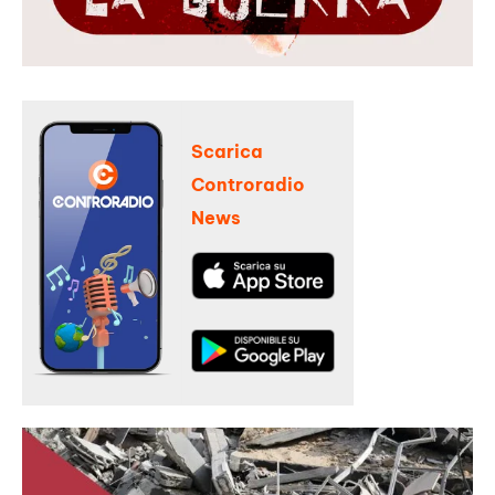
Scarica
Controradio
News