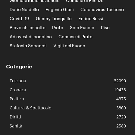
Giornale radio nazionale
Comune di Firenze
Dario Nardella
Eugenio Giani
Coronavirus Toscana
Covid-19
Gimmy Tranquillo
Enrico Rossi
Bravo chi ascolta
Prato
Sara Funaro
Pisa
Ad ovest di padalino
Comune di Prato
Stefania Saccardi
Vigili del Fuoco
Categorie
Toscana
32090
Cronaca
19438
Politica
4375
Cultura & Spettacolo
3869
Diritti
2720
Sanità
2580