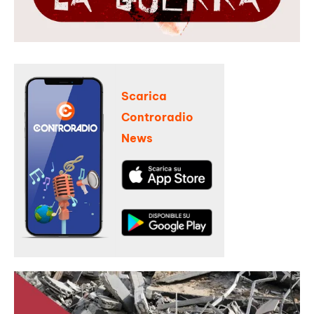
Scarica
Controradio
News