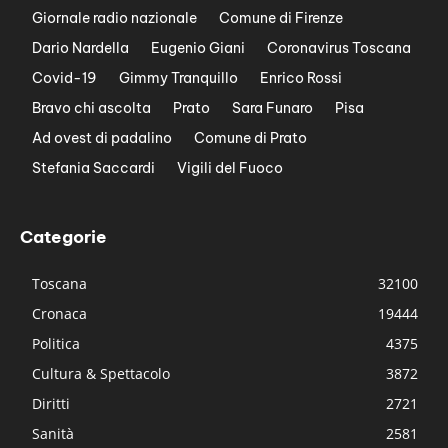
Giornale radio nazionale
Comune di Firenze
Dario Nardella
Eugenio Giani
Coronavirus Toscana
Covid-19
Gimmy Tranquillo
Enrico Rossi
Bravo chi ascolta
Prato
Sara Funaro
Pisa
Ad ovest di padalino
Comune di Prato
Stefania Saccardi
Vigili del Fuoco
Categorie
Toscana
32100
Cronaca
19444
Politica
4375
Cultura & Spettacolo
3872
Diritti
2721
Sanità
2581