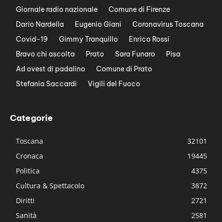
Giornale radio nazionale
Comune di Firenze
Dario Nardella
Eugenio Giani
Coronavirus Toscana
Covid-19
Gimmy Tranquillo
Enrico Rossi
Bravo chi ascolta
Prato
Sara Funaro
Pisa
Ad ovest di padalino
Comune di Prato
Stefania Saccardi
Vigili del Fuoco
Categorie
Toscana
32101
Cronaca
19445
Politica
4375
Cultura & Spettacolo
3872
Diritti
2721
Sanità
2581