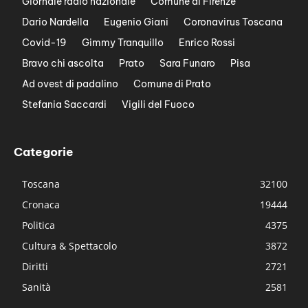
Giornale radio nazionale
Comune di Firenze
Dario Nardella
Eugenio Giani
Coronavirus Toscana
Covid-19
Gimmy Tranquillo
Enrico Rossi
Bravo chi ascolta
Prato
Sara Funaro
Pisa
Ad ovest di padalino
Comune di Prato
Stefania Saccardi
Vigili del Fuoco
Categorie
Toscana
32100
Cronaca
19444
Politica
4375
Cultura & Spettacolo
3872
Diritti
2721
Sanità
2581