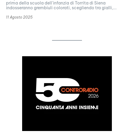
prima della scuola dell'infanzia di Torrita di Siena
indosseranno grembiuli colorati, scegliendo tra gialli,...
11 Agosto 2025