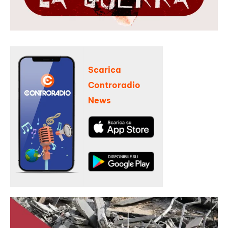
Scarica
Controradio
News