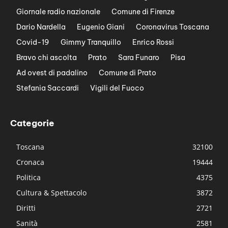
Giornale radio nazionale
Comune di Firenze
Dario Nardella
Eugenio Giani
Coronavirus Toscana
Covid-19
Gimmy Tranquillo
Enrico Rossi
Bravo chi ascolta
Prato
Sara Funaro
Pisa
Ad ovest di padalino
Comune di Prato
Stefania Saccardi
Vigili del Fuoco
Categorie
Toscana
32100
Cronaca
19444
Politica
4375
Cultura & Spettacolo
3872
Diritti
2721
Sanità
2581