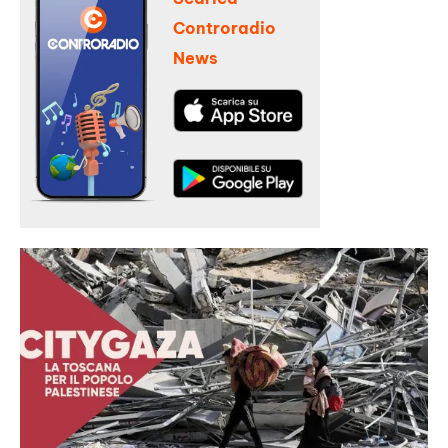
Controradio
News