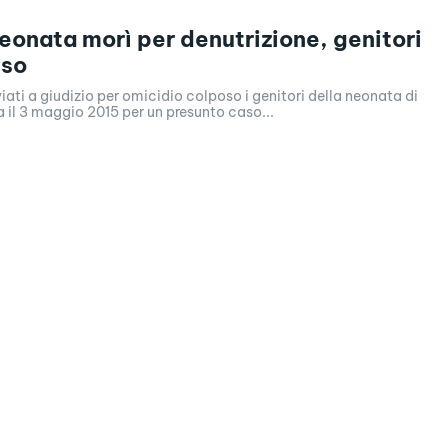
eonata morì per denutrizione, genitori
sso
viati a giudizio per omicidio colposo i genitori della neonata di
a il 3 maggio 2015 per un presunto caso...