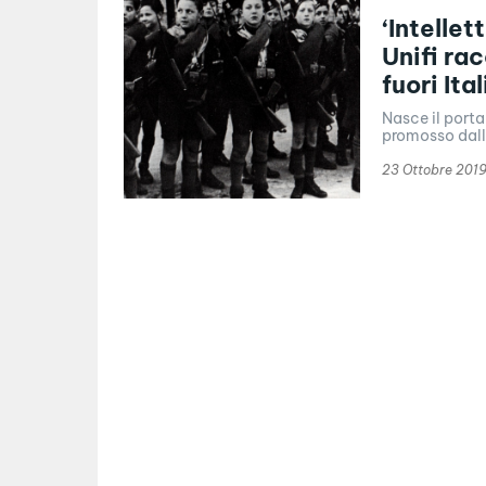
‘Intellet
Unifi ra
fuori Ital
Nasce il portal
promosso dall'U
23 Ottobre 201