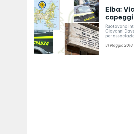
Elba: Vi
capeggi
Ruotavano into
Giovanni Davet
per associazio
31 Maggio 2018