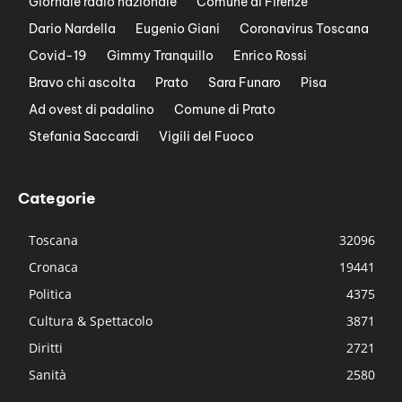
Giornale radio nazionale
Comune di Firenze
Dario Nardella
Eugenio Giani
Coronavirus Toscana
Covid-19
Gimmy Tranquillo
Enrico Rossi
Bravo chi ascolta
Prato
Sara Funaro
Pisa
Ad ovest di padalino
Comune di Prato
Stefania Saccardi
Vigili del Fuoco
Categorie
Toscana
32096
Cronaca
19441
Politica
4375
Cultura & Spettacolo
3871
Diritti
2721
Sanità
2580