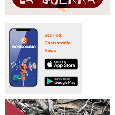
Scarica
Controradio
News