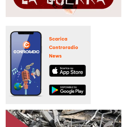
Scarica
Controradio
News