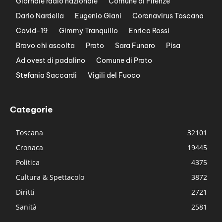
Giornale radio nazionale
Comune di Firenze
Dario Nardella
Eugenio Giani
Coronavirus Toscana
Covid-19
Gimmy Tranquillo
Enrico Rossi
Bravo chi ascolta
Prato
Sara Funaro
Pisa
Ad ovest di padalino
Comune di Prato
Stefania Saccardi
Vigili del Fuoco
Categorie
Toscana
32101
Cronaca
19445
Politica
4375
Cultura & Spettacolo
3872
Diritti
2721
Sanità
2581