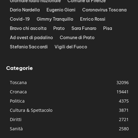
Giornale radio nazionale
Comune di Firenze
Dario Nardella
Eugenio Giani
Coronavirus Toscana
Covid-19
Gimmy Tranquillo
Enrico Rossi
Bravo chi ascolta
Prato
Sara Funaro
Pisa
Ad ovest di padalino
Comune di Prato
Stefania Saccardi
Vigili del Fuoco
Categorie
Toscana
32096
Cronaca
19441
Politica
4375
Cultura & Spettacolo
3871
Diritti
2721
Sanità
2580