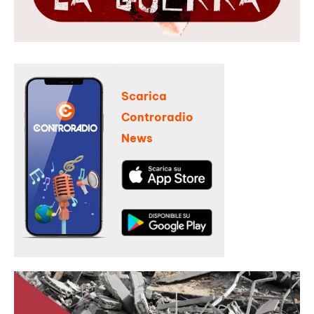
Scarica
Controradio
News