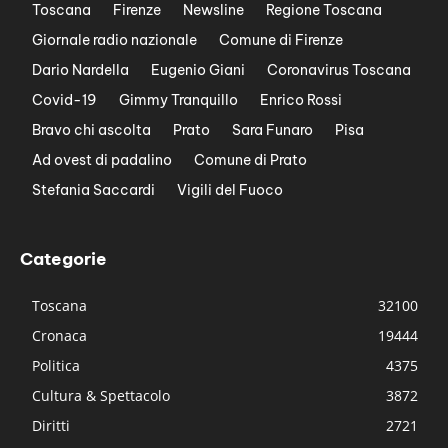
Toscana
Firenze
Newsline
Regione Toscana
Giornale radio nazionale
Comune di Firenze
Dario Nardella
Eugenio Giani
Coronavirus Toscana
Covid-19
Gimmy Tranquillo
Enrico Rossi
Bravo chi ascolta
Prato
Sara Funaro
Pisa
Ad ovest di padalino
Comune di Prato
Stefania Saccardi
Vigili del Fuoco
Categorie
Toscana
32100
Cronaca
19444
Politica
4375
Cultura & Spettacolo
3872
Diritti
2721