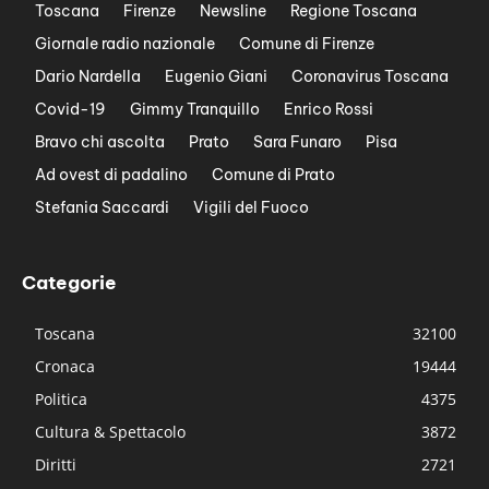
Toscana
Firenze
Newsline
Regione Toscana
Giornale radio nazionale
Comune di Firenze
Dario Nardella
Eugenio Giani
Coronavirus Toscana
Covid-19
Gimmy Tranquillo
Enrico Rossi
Bravo chi ascolta
Prato
Sara Funaro
Pisa
Ad ovest di padalino
Comune di Prato
Stefania Saccardi
Vigili del Fuoco
Categorie
Toscana
32100
Cronaca
19444
Politica
4375
Cultura & Spettacolo
3872
Diritti
2721