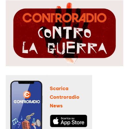
Scarica
Controradio
News