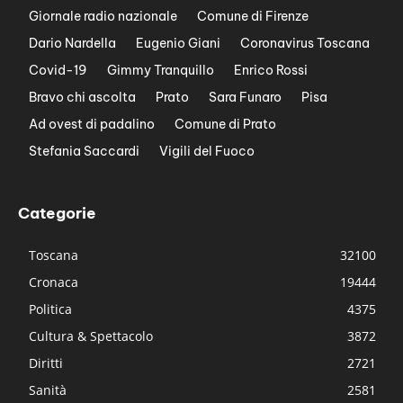
Giornale radio nazionale
Comune di Firenze
Dario Nardella
Eugenio Giani
Coronavirus Toscana
Covid-19
Gimmy Tranquillo
Enrico Rossi
Bravo chi ascolta
Prato
Sara Funaro
Pisa
Ad ovest di padalino
Comune di Prato
Stefania Saccardi
Vigili del Fuoco
Categorie
Toscana
32100
Cronaca
19444
Politica
4375
Cultura & Spettacolo
3872
Diritti
2721
Sanità
2581