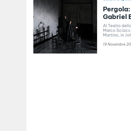
Pergola:
Gabriel
Al Teatro del
Marco Sciacca
Martino, in Joh
19 Novembre 20