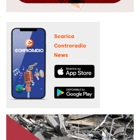
Scarica
Controradio
News