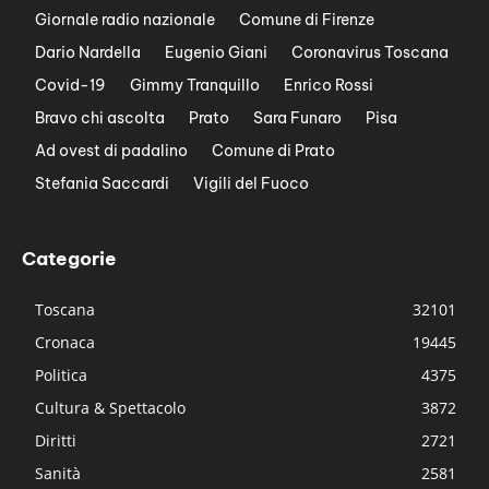
Giornale radio nazionale
Comune di Firenze
Dario Nardella
Eugenio Giani
Coronavirus Toscana
Covid-19
Gimmy Tranquillo
Enrico Rossi
Bravo chi ascolta
Prato
Sara Funaro
Pisa
Ad ovest di padalino
Comune di Prato
Stefania Saccardi
Vigili del Fuoco
Categorie
Toscana
32101
Cronaca
19445
Politica
4375
Cultura & Spettacolo
3872
Diritti
2721
Sanità
2581