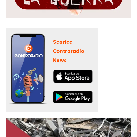
Scarica
Controradio
News