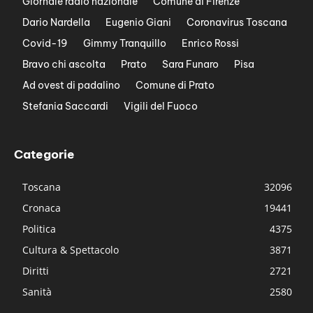
Giornale radio nazionale
Comune di Firenze
Dario Nardella
Eugenio Giani
Coronavirus Toscana
Covid-19
Gimmy Tranquillo
Enrico Rossi
Bravo chi ascolta
Prato
Sara Funaro
Pisa
Ad ovest di padalino
Comune di Prato
Stefania Saccardi
Vigili del Fuoco
Categorie
Toscana
32096
Cronaca
19441
Politica
4375
Cultura & Spettacolo
3871
Diritti
2721
Sanità
2580